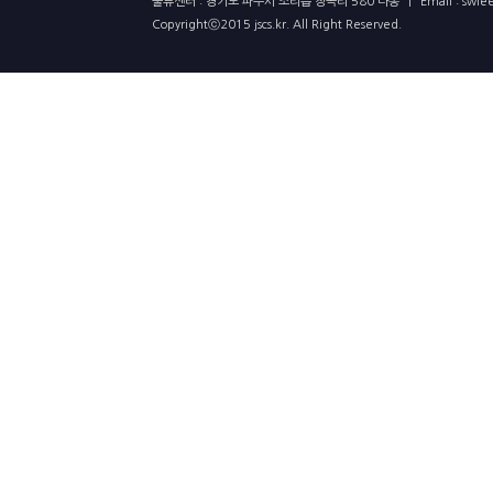
물류센터 : 경기도 파주시 조리읍 장곡리 580 나동
|
Email : swl
Copyrightⓒ2015 jscs.kr. All Right Reserved.