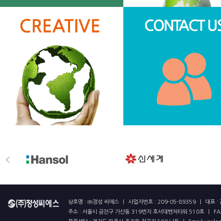
상호명 : ㈜정성 씨에스
|
사업자번호 : 209-05-89359
|
대표 :
주소 : 서울시 금천구 가산동 319번지 호서대벤처타워 510호
|
FA